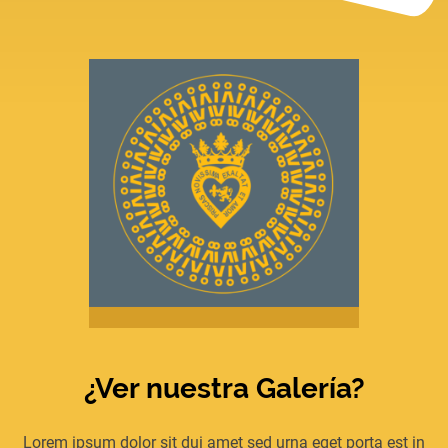
¿Ver nuestra Galería?
Lorem ipsum dolor sit dui amet sed urna eget porta est in