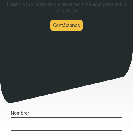
Lorem ipsum dolor sit dui amet sed urna eget porta est in
adipiscing.
Contáctanos
Nombre
*